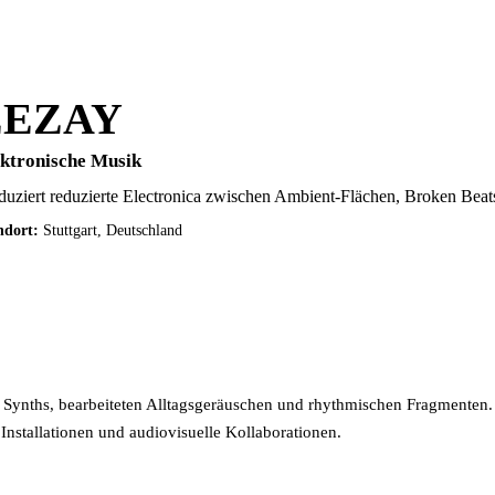
EEZAY
ktronische Musik
duziert reduzierte Electronica zwischen Ambient-Flächen, Broken Beat
ndort:
Stuttgart, Deutschland
Externes Portfolio öffnen
ynths, bearbeiteten Alltagsgeräuschen und rhythmischen Fragmenten. 
Installationen und audiovisuelle Kollaborationen.