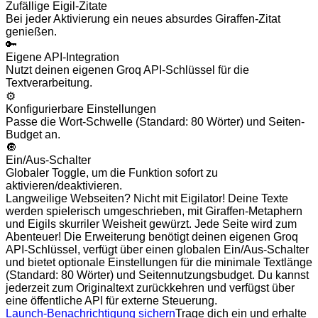
Zufällige Eigil-Zitate
Bei jeder Aktivierung ein neues absurdes Giraffen-Zitat
genießen.
🔑
Eigene API-Integration
Nutzt deinen eigenen Groq API-Schlüssel für die
Textverarbeitung.
⚙️
Konfigurierbare Einstellungen
Passe die Wort-Schwelle (Standard: 80 Wörter) und Seiten-
Budget an.
🔘
Ein/Aus-Schalter
Globaler Toggle, um die Funktion sofort zu
aktivieren/deaktivieren.
Langweilige Webseiten? Nicht mit Eigilator! Deine Texte
werden spielerisch umgeschrieben, mit Giraffen-Metaphern
und Eigils skurriler Weisheit gewürzt. Jede Seite wird zum
Abenteuer! Die Erweiterung benötigt deinen eigenen Groq
API-Schlüssel, verfügt über einen globalen Ein/Aus-Schalter
und bietet optionale Einstellungen für die minimale Textlänge
(Standard: 80 Wörter) und Seitennutzungsbudget. Du kannst
jederzeit zum Originaltext zurückkehren und verfügst über
eine öffentliche API für externe Steuerung.
Launch-Benachrichtigung sichern
Trage dich ein und erhalte