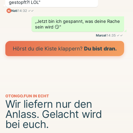
gestopft?! LOL"
Nati
14:32 ✓✓
N
„Jetzt bin ich gespannt, was deine Rache
sein wird 😏"
Marcel
14:35 ✓✓
Hörst du die Kiste klappern?
Du bist dran.
OTONGO.FUN IN ECHT
Wir liefern nur den
Anlass. Gelacht wird
bei euch.