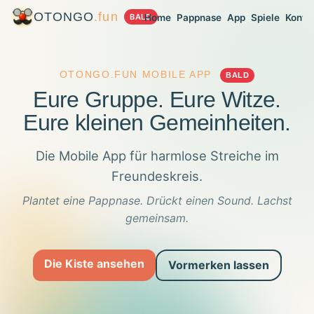
OTONGO
.fun
BALD
Home
Pappnase
App
Spiele
Konta
OTONGO.FUN MOBILE APP
BALD
Eure Gruppe. Eure Witze.
Eure kleinen Gemeinheiten.
Die Mobile App für harmlose Streiche im
Freundeskreis.
Plantet eine Pappnase. Drückt einen Sound. Lachst
gemeinsam.
Die Kiste ansehen
Vormerken lassen